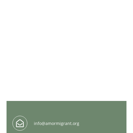

info@amormigrant.org