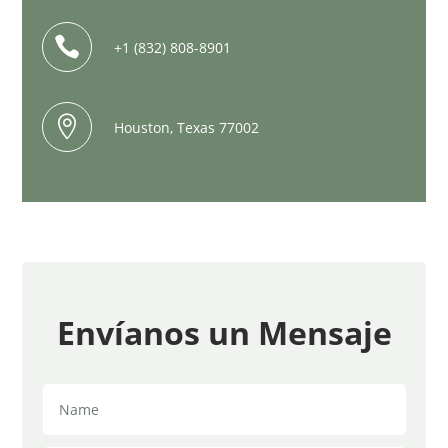

+1 (832) 808-8901

Houston, Texas 77002
Envíanos un Mensaje